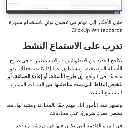
حوّل الأفكار إلى مهام في غضون ثوانٍ باستخدام سبورة
ClickUp Whiteboards
تدرب على الاستماع النشط
يكافح العديد من الانطوائيين - والانبساطيين - في طرح
الأسئلة التوضيحية، ويتساءلون عما إذا كانت تجعلك تبدو
سخيفًا. في الواقع،
إن طرح الأسئلة، أو إعادة الصياغة، أو
تلخيص النقاط التي تمت مناقشتها
هي السمات المميزة
للمستمع النشط.
وتظهر هذه الأمور أنك مهتم حقًا بالمحادثة ومنتبه لها، مما
يضفي معنىً ضروريًا على محادثاتك.
في المرة القادمة التي تكون فيها في دردشة مع أحد