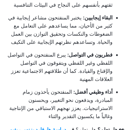
ثقتهم بأنفسهم على النجاح في البيئات التنافسية
البقاء إيجابيين:
يختبر المنفتحون مشاعر إيجابية في
كثير من الأحيان، مما يساعدهم على التعامل مع
الضغوطات والنكسات وتحقيق التوازن بين العمل
والحياة. وتساعدهم نظرتهم الإيجابية على التكيف
فطريون في التواصل:
يبرع المنفتحون في التواصل
اللفظي وغير اللفظي ويتفوقون في التواصل
والإقناع والقيادة. كما أن طلاقتهم الاجتماعية تعزز
العلاقات المهنية
أداء وظيفي أفضل:
المنفتحون يأخذون زمام
المبادرة، ويدفعون نحو التغيير، ويحسنون
الاستراتيجيات. يعزز نهجهم الاستباقي من الإنتاجية
وغالباً ما يكسبون التقدير والثناء
👀 هل تعلم؟
هل تعلم؟
في
دراسة هارفارد بزنس ريفيو