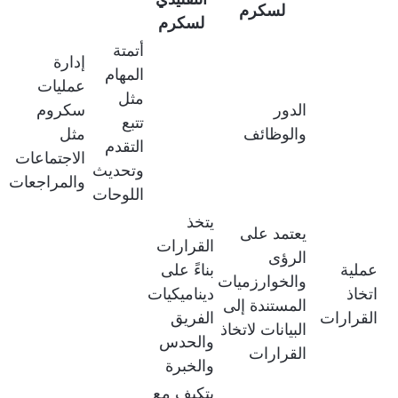
لسكرم
لسكرم
أتمتة
إدارة
المهام
عمليات
مثل
الدور
سكروم
تتبع
والوظائف
مثل
التقدم
الاجتماعات
وتحديث
والمراجعات
اللوحات
يتخذ
يعتمد على
القرارات
الرؤى
عملية
بناءً على
والخوارزميات
اتخاذ
ديناميكيات
المستندة إلى
القرارات
الفريق
البيانات لاتخاذ
والحدس
القرارات
والخبرة
يتكيف مع