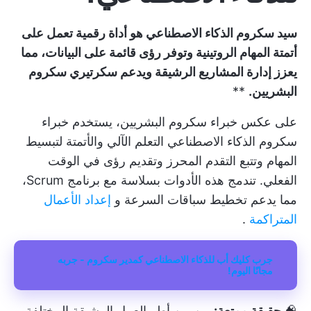
سيد سكروم الذكاء الاصطناعي هو أداة رقمية تعمل على
أتمتة المهام الروتينية وتوفر رؤى قائمة على البيانات، مما
يعزز إدارة المشاريع الرشيقة ويدعم سكرتيري سكروم
البشريين.
**
على عكس خبراء سكروم البشريين، يستخدم خبراء
سكروم الذكاء الاصطناعي التعلم الآلي والأتمتة لتبسيط
المهام وتتبع التقدم المحرز وتقديم رؤى في الوقت
الفعلي. تندمج هذه الأدوات بسلاسة مع برنامج Scrum،
مما يدعم تخطيط سباقات السرعة و
إعداد الأعمال
المتراكمة
.
جرب كليك أب للذكاء الاصطناعي كمدير سكروم - جربه
مجانًا اليوم!
🧠
حقيقة ممتعة:
من بين أطر العمل الرشيقة المختلفة،