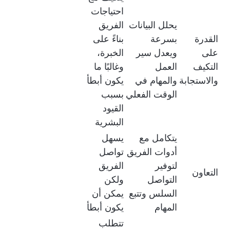
احتياجات
يحلل البيانات
الفريق
القدرة
بسرعة
بناءً على
على
ويعدل سير
الخبرة،
التكيف
العمل
وغالبًا ما
والاستجابة
والمهام في
يكون أبطأ
الوقت الفعلي
بسبب
القيود
البشرية
يتكامل مع
يسهل
أدوات الفريق
تواصل
لتوفير
الفريق
التعاون
التواصل
ولكن
السلس وتتبع
يمكن أن
المهام
يكون أبطأ
تتطلب