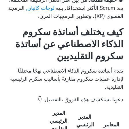
يعد Scrum الأكثر استخدامًا، يليه
لوحات كانبان,
البرمجة
القصوى (XP)، وتطوير البرمجيات المرن.
كيف يختلف أساتذة سكروم
الذكاء الاصطناعي عن أساتذة
سكروم التقليديين
يقدم أساتذة سكروم الذكاء الاصطناعي نهجًا مختلفًا
لإدارة
عمليات سكروم
مقارنةً بأساليب سكرم الرئيسية
التقليدية.
دعونا نستكشف هذه الفروق بالتفصيل. 👇
المدير
المدير
الرئيسي
المعايير
الرئيسي
التقليدي