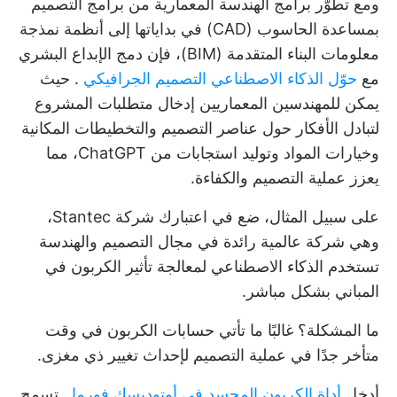
ومع تطوّر برامج الهندسة المعمارية من برامج التصميم
بمساعدة الحاسوب (CAD) في بداياتها إلى أنظمة نمذجة
معلومات البناء المتقدمة (BIM)، فإن دمج الإبداع البشري
مع
حوّل الذكاء الاصطناعي التصميم الجرافيكي
. حيث
يمكن للمهندسين المعماريين إدخال متطلبات المشروع
لتبادل الأفكار حول عناصر التصميم والتخطيطات المكانية
وخيارات المواد وتوليد استجابات من ChatGPT، مما
يعزز عملية التصميم والكفاءة.
على سبيل المثال، ضع في اعتبارك شركة Stantec،
وهي شركة عالمية رائدة في مجال التصميم والهندسة
تستخدم الذكاء الاصطناعي لمعالجة تأثير الكربون في
المباني بشكل مباشر.
ما المشكلة؟ غالبًا ما تأتي حسابات الكربون في وقت
متأخر جدًا في عملية التصميم لإحداث تغيير ذي مغزى.
أدخل
أداة الكربون المجسد في أوتوديسك فورما
. تسمح