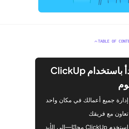
TABLE OF CONT
ابدأ باستخدام ClickUp
وم
إدارة جميع أعمالك في مكان واحد
تعاون مع فريقك
استخدم ClickUp مجانًا—إلى الأبد