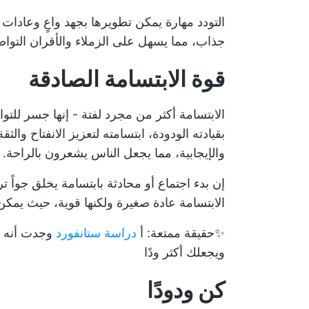
التودد مهارة يمكن تطويرها بجهد واعٍ وعا
جذاب، مما يسهل على الزملاء والأقران التوا
قوة الابتسامة الصادقة
الابتسامة أكثر من مجرد لفتة - إنها جسر للتو
بقيادته الودودة، ابتسامته لتعزيز الانفتاح وال
والإيجابية، مما يجعل الناس يشعرون بالراحة.
إن بدء اجتماع أو محادثة بابتسامة يخلق جواً 
الابتسامة عادة صغيرة ولكنها قوية، حيث يمكن 
✨حقيقة ممتعة: أ
دراسة ستانفورد
وجدت أنه ح
ويجعلك أكثر ودًا
كن ودودًا