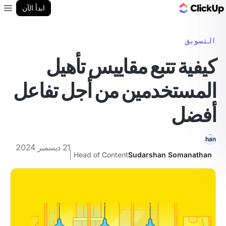
مدونة ClickUp
ابدأ الآن
enu
التسويق
كيفية تتبع مقاييس تأهيل
المستخدمين من أجل تفاعل
أفضل
21 ديسمبر 2024
Head of Content
Sudarshan Somanathan