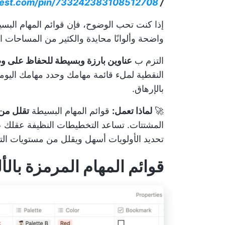
terest.com/pin/733242383108512708/
/ href/
إذا كنت تحب الوضوح، فإن قوائم المهام البس
واضحة وألوانًا محايدة والكثير من المساحات ال
التزم ب
عناوين بارزة وبسيطة للحفاظ على و
بالإرهاق.
🚀
لماذا تعمل:
قوائم المهام البسيطة
تقلل من 
المشتتات. تساعد التخطيطات النظيفة عقلك ع
تحديد الأولويات أسهل ويقلل من مستويات التو
قوائم المهام المرمزة بالأ