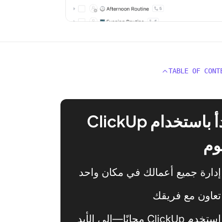
TABLE OF CONT
ابدأ باستخدام ClickUp
وم
إدارة جميع أعمالك في مكان واحد
تعاون مع فريقك
استخدم ClickUp مجانًا—إلى الأبد