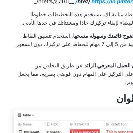
https://in.pin
__
الفائدة
/%href/_
يطة مثالية لك. تستخدم هذه التخطيطات خطوطًا
بيضاء لإبقاء تركيزك حادًا ومشتتاتك في حدها الأدنى.
ضوح قائمتك وسهولة مسحها
. استخدم تنسيق النقاط
النقطية لملء قائمة مهامك وحدد مهامك اليومية من 5 إلى 7 مهام للحفاظ على تركيزك دون الشعور
الحمل المعرفي الزائد
عن طريق التخلص من
لى التركيز على المهام دون فوضى بصرية، مما يجعل
تر.
لوان