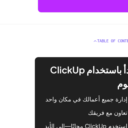
TABLE OF CONT
ابدأ باستخدام ClickUp
وم
إدارة جميع أعمالك في مكان واحد
تعاون مع فريقك
استخدم ClickUp مجانًا—إلى الأبد