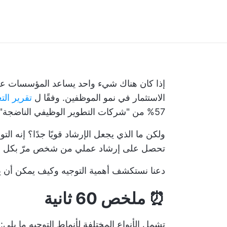
إذا كان هناك شيء واحد يساعد المؤسسات على 
الاستثمار في نمو الموظفين. وفقًا ل
تقرير التعلم
57% من "شركات التطوير الوظيفي الناضجة" تقدم برامج إرشادية لتحفيز النمو الفردي للموظفين.
ولكن ما الذي يجعل الإرشاد قويًا جدًا؟ إنه ال
تحصل على إرشاد عملي من شخص مرّ بكل هذ
دعنا نستكشف أهمية التوجيه وكيف يمكن أن 
⏰ ملخص 60 ثانية
تشمل الأنواع المختلفة لأنماط التوجيه ما يلي: