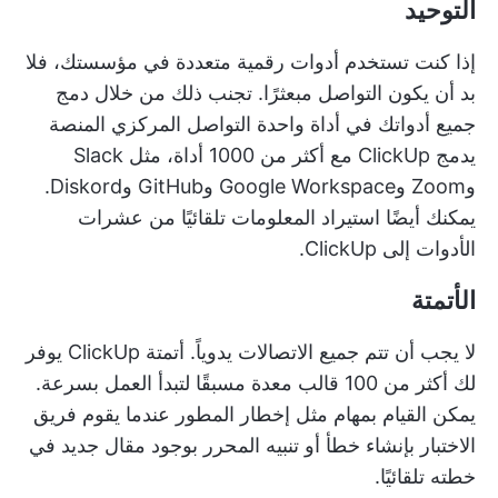
التوحيد
إذا كنت تستخدم أدوات رقمية متعددة في مؤسستك، فلا
بد أن يكون التواصل مبعثرًا. تجنب ذلك من خلال دمج
جميع أدواتك في أداة واحدة
التواصل المركزي
المنصة
يدمج ClickUp
مع أكثر من 1000 أداة، مثل Slack
وZoom وGoogle Workspace وGitHub وDiskord.
يمكنك أيضًا استيراد المعلومات تلقائيًا من عشرات
الأدوات إلى ClickUp.
الأتمتة
لا يجب أن تتم جميع الاتصالات يدوياً.
أتمتة ClickUp
يوفر
لك أكثر من 100 قالب معدة مسبقًا لتبدأ العمل بسرعة.
يمكن القيام بمهام مثل إخطار المطور عندما يقوم فريق
الاختبار بإنشاء خطأ أو تنبيه المحرر بوجود مقال جديد في
خطته تلقائيًا.