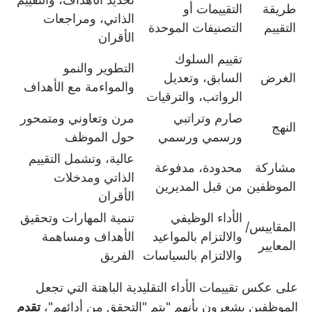
طريقة
التقييمات أو
الذاتي، ومراجعات
التقييم
التصنيفات الموحدة
الأقران
تقييم السلوك
التطوير والنمو
الغرض
السابق، وتعديل
والمواءمة مع الأهداف
الرواتب، والترقيات
صارم وتراتبي
مرن وتعاوني ومتمحور
النهج
ورسمي ورسمي
حول الموظف
عالية، وتشمل التقييم
مشاركة
محدودة، مدفوعة
الذاتي ومدخلات
الموظفين
من قبل المديرين
الأقران
الأداء الوظيفي
تنمية المهارات وتحقيق
المقاييس/
والالتزام بالمواعيد
الأهداف ومساهمة
المعايير
والالتزام بالسياسات
الفريق
على عكس تقييمات الأداء التقليدية الباهتة التي تجعل
الموظفين يشعرون بأنهم "يتم "التحقق من أدائهم"،
تقدم