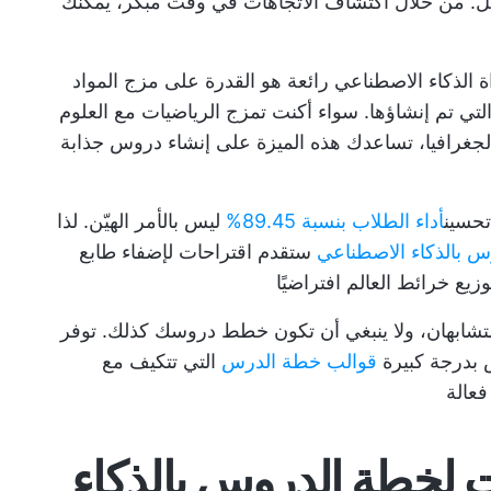
عل. من خلال اكتشاف الاتجاهات في وقت مبكر، يمكنك
اة الذكاء الاصطناعي رائعة هو القدرة على مزج المواد
ي تم إنشاؤها. سواء أكنت تمزج الرياضيات مع العلوم
الجغرافيا، تساعدك هذه الميزة على إنشاء دروس جذابة
تحسين
أداء الطلاب بنسبة 89.45%
ليس بالأمر الهيّن. لذا
س بالذكاء الاصطناعي
ستقدم اقتراحات لإضفاء طابع
زيع خرائط العالم افتراضيًا
متشابهان، ولا ينبغي أن تكون خطط دروسك كذلك. توفر
 بدرجة كبيرة
قوالب خطة الدرس
التي تتكيف مع
فعالة
1 مولدات لخطة الدروس بالذكاء