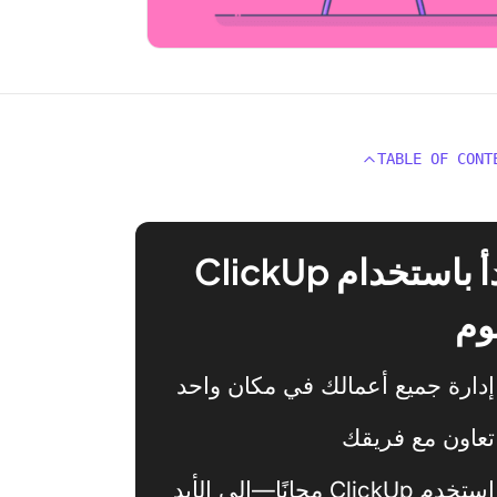
TABLE OF CONT
ابدأ باستخدام ClickUp
وم
إدارة جميع أعمالك في مكان واحد
تعاون مع فريقك
استخدم ClickUp مجانًا—إلى الأبد