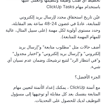
تخطيط أي طلب وظيفة وتنظيمها والعمل عليها
باستخدام مهام ClickUp Tasks
عيّن تاريخ استحقاق محدد لإرسال بريد إلكتروني
للمتابعة، عادةً في غضون 24-48 ساعة بعد المقابلة،
وحدد مستوى أولوية لكل مهمة (على سبيل المثال، عالية
للمهام المهمة للمتابعة).
أضف حالات مثل "مطلوب متابعة" و"إرسال بريد
إلكتروني" و"إرسال بريد إلكتروني" و"اختبار مجدول"
و"في انتظار الرد" لتتبع ترشيحك وضمان عدم نسيان أي
شيء.
الجزء الأفضل؟
مع
أتمتة ClickUp
، يمكنك إعداد الأتمتة لتعيين مهام
المتابعة بنفسك بعد كل مقابلة أو توجيهها إلى مسؤول
التوظيف لديك للحصول على التحديثات.