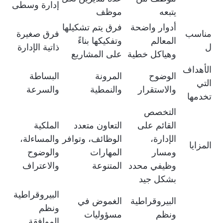
إدارة وسطى
يتبعه
موظف
أدوار واضحة
فرق يتم تشكيلها
مناسب
فرق صغيرة
المعالم
وتفكيكها بناءً
ل
ذاتية الإدارة
وهياكل خطية
على المشاريع
الأهداف
الوضوح
المرونة
البساطة
التي
والاستقرار
والنمطية
والسرعة
تخدمها
التخصص
القائم على
التعاون متعدد
الملكية
الإدارة،
الوظائف، وتوافر
والمساءلة،
المزايا
ومسار
المهارات
والوضوح
وظيفي محدد
المتنوعة
والاعتراف
بشكل جيد
البيروقراطية
البيروقراطية
الغموض في
ونظم
ونظم
مسؤوليات
الموافقة