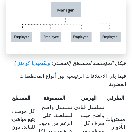
هيكل المؤسسة المسطح (المصدر:
ويكيميديا كومنز
)
فيما يلي الاختلافات الرئيسية بين أنواع المخططات
العضوية:
الطرفي
الهرمي
المصفوفة
المسطح
تسلسل قيادي
تسلسل واضح
كل موظف
واضح حيث
للسلطة، على
مستويات
يتبع مباشرة
يعرف كل
الرغم من وجود
الأدوار
للقائد، دون
موظف من
عدة مديرين لكل