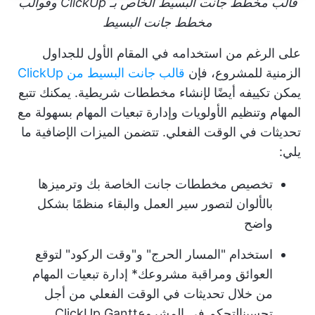
قالب مخطط جانت البسيط الخاص بـ ClickUp وقوالب
مخطط جانت البسيط
على الرغم من استخدامه في المقام الأول للجداول
الزمنية للمشروع، فإن
قالب جانت البسيط من ClickUp
يمكن تكييفه أيضًا لإنشاء مخططات شريطية. يمكنك تتبع
المهام وتنظيم الأولويات وإدارة تبعيات المهام بسهولة مع
تحديثات في الوقت الفعلي. تتضمن الميزات الإضافية ما
يلي:
تخصيص مخططات جانت الخاصة بك وترميزها
بالألوان لتصور سير العمل والبقاء منظمًا بشكل
واضح
استخدام "المسار الحرج" و"وقت الركود" لتوقع
العوائق و
مراقبة مشروعك
* إدارة تبعيات المهام
من خلال تحديثات في الوقت الفعلي من أجل
تحسين
التحكم في المشروع
ClickUp Gantt