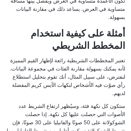
تكون الأعمدة متساوية في العرض ويفصل بينها مسافة
متساوية في العرض. يساعد ذلك في مقارنة البيانات
بسهولة.
أمثلة على كيفية استخدام
المخطط الشريطي
تعتبر المخططات الشريطية رائعة لإظهار القيم المميزة
لأنه يمكنك بسهولة مقارنة الفئات في مجموعة البيانات.
لنفترض، على سبيل المثال، أنك تقوم بتحليل استطلاع
رأي صوّت فيه الأشخاص لنكهات الآيس كريم المفضلة
لديهم.
ستكون كل نكهة فئة، وسيُظهر ارتفاع الشريط عدد
الأصوات التي حصلت عليها كل نكهة. إذا حصلت
الشوكولاتة على 50 صوتًا والفانيليا على 30 صوتًا، فإن
شريط الشوكولاتة سيكون أطول من شريط الفانيليا، مما