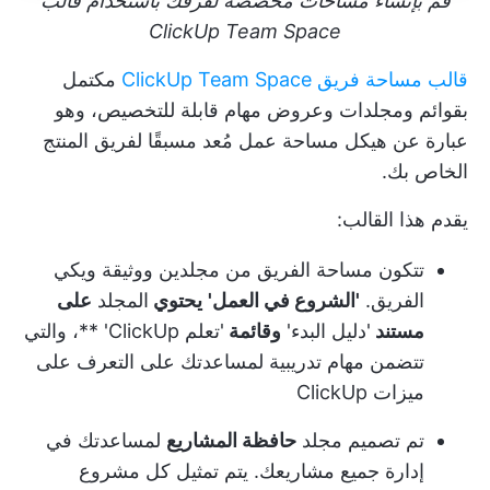
قم بإنشاء مساحات مخصصة لفرقك باستخدام قالب
ClickUp Team Space
قالب مساحة فريق ClickUp Team Space
مكتمل
بقوائم ومجلدات وعروض مهام قابلة للتخصيص، وهو
عبارة عن هيكل مساحة عمل مُعد مسبقًا لفريق المنتج
الخاص بك.
يقدم هذا القالب:
تتكون مساحة الفريق من مجلدين ووثيقة ويكي
الفريق.
'الشروع في العمل'
يحتوي
المجلد
على
مستند
'دليل البدء'
وقائمة
'تعلم ClickUp' **، والتي
تتضمن مهام تدريبية لمساعدتك على التعرف على
ميزات ClickUp
تم تصميم مجلد
حافظة المشاريع
لمساعدتك في
إدارة جميع مشاريعك. يتم تمثيل كل مشروع