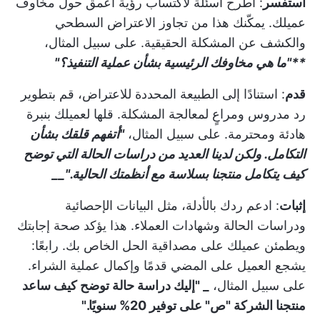
استفسر
: اطرح أسئلة لاكتساب رؤية أعمق حول مخاوف
عميلك. يمكّنك هذا من تجاوز الاعتراض السطحي
والكشف عن المشكلة الحقيقية. على سبيل المثال،
**"ما هي مخاوفك الرئيسية بشأن عملية التنفيذ؟"
قدم
: استنادًا إلى الطبيعة المحددة للاعتراض، قم بتطوير
رد مدروس ومراعٍ لمعالجة المشكلة. قلها لعميلك بنبرة
هادئة ومحترمة. على سبيل المثال،
"أتفهم قلقك بشأن
التكامل. ولكن لدينا العديد من دراسات الحالة التي توضح
كيف يتكامل منتجنا بسلاسة مع أنظمتك الحالية."__
إثبات
: ادعم ردك بالأدلة، مثل البيانات الإحصائية
ودراسات الحالة وشهادات العملاء. هذا يؤكد صحة إجابتك
ويطمئن عميلك على مصداقية الحل الخاص بك. رابعًا:
يشجع العميل على المضي قدمًا وإكمال عملية الشراء.
على سبيل المثال،
_ "إليك دراسة حالة توضح كيف ساعد
منتجنا الشركة "ص" على توفير 20% سنويًا."