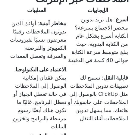
الإيجابيات
السلبيات
أسرع
: هل تريد تدوين
مخاطر أمنية
: أولئك الذين
محضر الاجتماع بسرعة؟
يدونون الملاحظات رقميًا
الكتابة أسرع بشكل عام
معرضون نسبيًا لفيروسات
من الكتابة اليدوية، حيث
الكمبيوتر والقرصنة
يبلغ متوسط سرعة الكتابة
والسرقة وتعطل المعدات
حوالي 40 كلمة في الدقيقة
الاعتماد على التكنولوجيا
:
قابلية النقل
: تسمح لك
يمكن فقدان إمكانية
تطبيقات تدوين الملاحظات
الوصول إلى الملاحظات
مثل ClickUp بالوصول إلى
في حالة تعطل الجهاز أو
الملاحظات على حاسوبك أو
تعطل البرنامج. غالبًا ما
هاتفك، مما يسهل تدوين
تكون هناك أيضًا رسوم
الملاحظات أثناء التنقل
مرتبطة بالبرامج وتخزين
البيانات