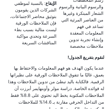
رسم المخططات
الإيقاع
: بالنسبة لموظفي
والرسوم البيانية والرسوم
الشركات الذين يقومون
الشعار المبتكرة وغيرها
بتوثيق محاضر الاجتماعات،
من العناصر المرئية التي
فإن الملاحظات الورقية
تساعد في فهم
ليست مثالية بسبب بطء
المعلومات المعقدة
السرعة وتحدي مواكبة
وإنشاء تجربة تدوين
المناقشات السريعة
ملاحظات مخصصة
لنقوم بتفريغ الجدول!
عندما يكون الهدف هو فهم المعلومات والاحتفاظ بها
بعمق، غالبًا ما تتفوق الملاحظات الورقية على نظيراتها
الرقمية. فالكتابة باليد تبطئ من تدوين الملاحظات وهذا
له فوائده الخاصة.
دراسة مولر وأوبنهايمر
أبرزت أن
الملاحظات المكتوبة بخط اليد تحتوي على 8.8% فقط
من التداخل الحرفي مقارنة بـ 14.6% للملاحظات
المكتوبة على الكمبيوتر المحمول.