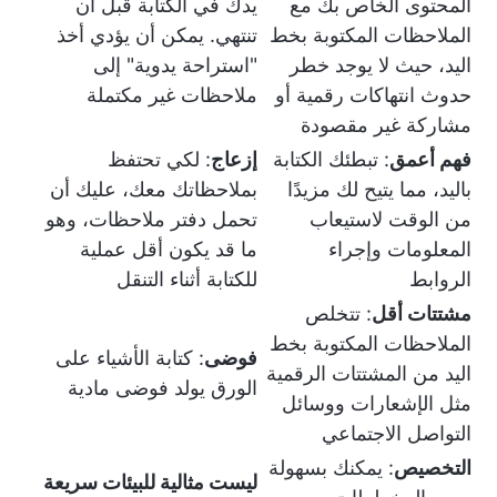
المحتوى الخاص بك مع
يدك في الكتابة قبل أن
الملاحظات المكتوبة بخط
تنتهي. يمكن أن يؤدي أخذ
اليد، حيث لا يوجد خطر
"استراحة يدوية" إلى
حدوث انتهاكات رقمية أو
ملاحظات غير مكتملة
مشاركة غير مقصودة
فهم أعمق
: تبطئك الكتابة
إزعاج
: لكي تحتفظ
باليد، مما يتيح لك مزيدًا
بملاحظاتك معك، عليك أن
من الوقت لاستيعاب
تحمل دفتر ملاحظات، وهو
المعلومات وإجراء
ما قد يكون أقل عملية
الروابط
للكتابة أثناء التنقل
مشتتات أقل
: تتخلص
الملاحظات المكتوبة بخط
فوضى
: كتابة الأشياء على
اليد من المشتتات الرقمية
الورق يولد فوضى مادية
مثل الإشعارات ووسائل
التواصل الاجتماعي
التخصيص
: يمكنك بسهولة
ليست مثالية للبيئات سريعة