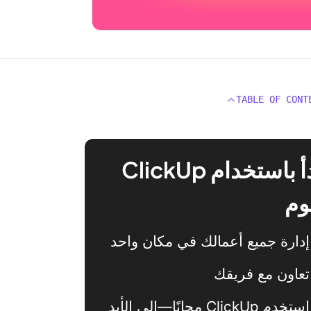
TABLE OF CONT
ابدأ باستخدام ClickUp
وم
إدارة جميع أعمالك في مكان واحد
تعاون مع فريقك
استخدم ClickUp مجانًا—إلى الأبد