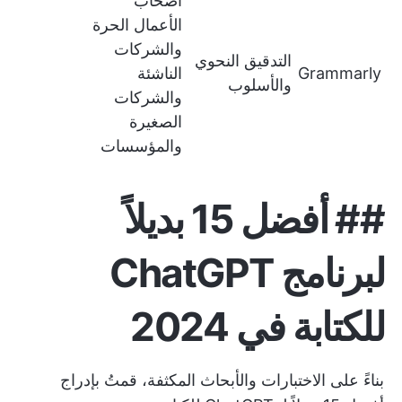
أصحاب
الأعمال الحرة
والشركات
التدقيق النحوي
Grammarly
الناشئة
والأسلوب
والشركات
الصغيرة
والمؤسسات
## أفضل 15 بديلاً
لبرنامج ChatGPT
للكتابة في 2024
بناءً على الاختبارات والأبحاث المكثفة، قمتُ بإدراج