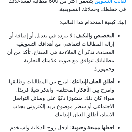
لقالب التسويق
يتضمن أكثر من 600 مطالبة لمساعدتك
في خططك وحملاتك التسويقية.
إليك كيفية استخدام هذا القالب:
التخصيص والتكيف:
لا تتردد في تعديل أو إضافة أو
إزالة المطالبات لتتماشى مع أهدافك التسويقية
المحددة. تذكر أن الملاءمة هي المفتاح. تأكد من أن
مطالباتك تتوافق مع صوت علامتك التجارية
وجمهورك
أطلق العنان لإبداعك:
امزج بين المطالبات وطابقها،
وامزج بين الأفكار المختلفة، وابتكر شيئًا فريدًا.
سواء كان ذلك منشورًا ذكيًا على وسائل التواصل
الاجتماعي أو سطر موضوع بريد إلكتروني يجذب
الانتباه، أطلق العنان لإبداعك
اجعلها ممتعة وحيوية:
ادخل روح الدعابة واستخدم