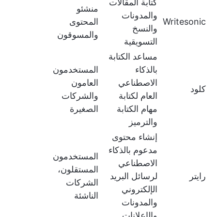
كتابة المقالات
منشئو
والمدونات
Writesonic
المحتوى
والنسخ
والمسوقون
التسويقية
مساعد الكتابة
بالذكاء
المستخدمون
الاصطناعي
العامون
كلود
العام لكتابة
والشركات
مهام الكتابة
الصغيرة
والترميز
إنشاء محتوى
مدعوم بالذكاء
المستخدمون
الاصطناعي
المستقلون،
رايتر
لرسائل البريد
الشركات
الإلكتروني
الناشئة
والمدونات
والإعلانات