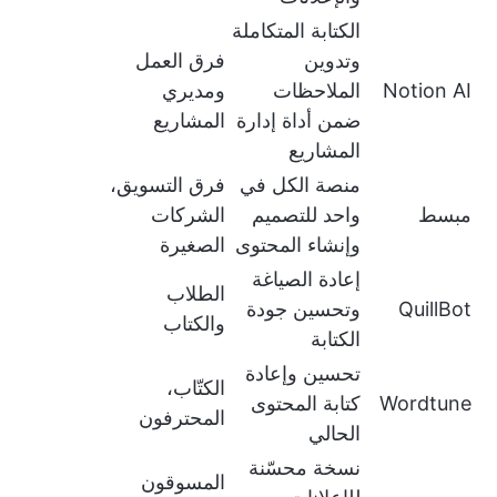
الكتابة المتكاملة
وتدوين
فرق العمل
Notion AI
الملاحظات
ومديري
ضمن أداة إدارة
المشاريع
المشاريع
منصة الكل في
فرق التسويق،
مبسط
واحد للتصميم
الشركات
وإنشاء المحتوى
الصغيرة
إعادة الصياغة
الطلاب
QuillBot
وتحسين جودة
والكتاب
الكتابة
تحسين وإعادة
الكتّاب،
Wordtune
كتابة المحتوى
المحترفون
الحالي
نسخة محسّنة
المسوقون