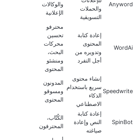
للإعلانات
Anyword
والوكالات
والحملات
الإعلانية
التسويقية
محترفو
إعادة كتابة
تحسين
المحتوى
محركات
WordAi
وتدويره من
البحث،
أجل التفرد
ومنشئو
المحتوى
إنشاء محتوى
المدونون
سريع باستخدام
Speedwrite
ومسوقو
الذكاء
المحتوى
الاصطناعي
إعادة كتابة
الكُتّاب،
SpinBot
النص وإعادة
المحترفون
صياغته