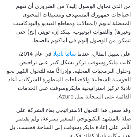
من الذي تحاول الوصول إليه؟ من الضروري أن تفهم
احتياجات جمهورك المستهدف وتنسيقات المحتوى
المفضلة لديهم (المقالات ومقاطع الفيديو والبودكاست
وغيرها) والقنوات (يوتيوب، لينكد إن، تويتر، إلخ) حتى
تتمكن من الوصول إليهم في أماكنهم بالضبط.
على سبيل المثال، عندما
ساتيا ناديلا
في عام 2014،
كانت مايكروسوفت تركز بشكل كبير على تراخيص
وحلول البرمجيات المحلية. وإدراكًا منه للتحول الكبير نحو
الحوسبة السحابية والاحتياجات المتطورة للشركات، أعاد
ناديلا تركيز استراتيجية مايكروسوفت على الخدمات
القائمة على السحابة مثل Azure.
وقد ضمن هذا التحول الاستراتيجي بقاء الشركة على
صلة بالمشهد التكنولوجي المتغير بسرعة، ولم يقتصر
الأمر على إعادة مايكروسوفت إلى الساحة فحسب، بل
عزز مكانة ناديلا كقائد فكري.