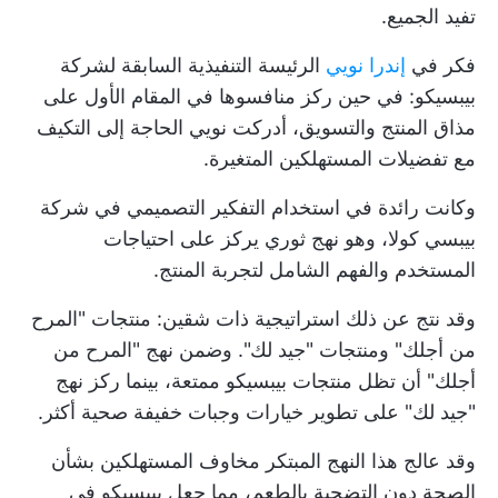
تفيد الجميع.
فكر في
إندرا نويي
الرئيسة التنفيذية السابقة لشركة
بيبسيكو: في حين ركز منافسوها في المقام الأول على
مذاق المنتج والتسويق، أدركت نويي الحاجة إلى التكيف
مع تفضيلات المستهلكين المتغيرة.
وكانت رائدة في استخدام التفكير التصميمي في شركة
بيبسي كولا، وهو نهج ثوري يركز على احتياجات
المستخدم والفهم الشامل لتجربة المنتج.
وقد نتج عن ذلك استراتيجية ذات شقين: منتجات "المرح
من أجلك" ومنتجات "جيد لك". وضمن نهج "المرح من
أجلك" أن تظل منتجات بيبسيكو ممتعة، بينما ركز نهج
"جيد لك" على تطوير خيارات وجبات خفيفة صحية أكثر.
وقد عالج هذا النهج المبتكر مخاوف المستهلكين بشأن
الصحة دون التضحية بالطعم، مما جعل بيبسيكو في