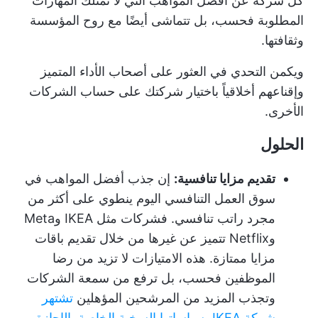
كل شركة عن أفضل المواهب التي لا تمتلك المهارات
المطلوبة فحسب، بل تتماشى أيضًا مع روح المؤسسة
وثقافتها.
ويكمن التحدي في العثور على أصحاب الأداء المتميز
وإقناعهم أخلاقياً باختيار شركتك على حساب الشركات
الأخرى.
الحلول
تقديم مزايا تنافسية:
إن جذب أفضل المواهب في
سوق العمل التنافسي اليوم ينطوي على أكثر من
مجرد راتب تنافسي. فشركات مثل IKEA وMeta
وNetflix تتميز عن غيرها من خلال تقديم باقات
مزايا ممتازة. هذه الامتيازات لا تزيد من رضا
الموظفين فحسب، بل ترفع من سمعة الشركات
وتجذب المزيد من المرشحين المؤهلين
تشتهر
شركة IKEA بسياساتها السخية الخاصة بالإجازة