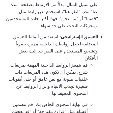
على سبيل المثال، بدلاً من الارتباط بصفحة "نبذة
عنا" بنص "انقر هنا"، استخدم نص رابط مثل
"قصتنا" أو "من نحن". فهذا أكثر إفادة للمستخدمين
ومحركات البحث على حد سواء
التنسيق الإستراتيجي:
استفد من أنماط التنسيق
المختلفة لجعل روابطك الداخلية مميزة بصرياً
وتشجيع المستخدم على النقرات. إليك بعض
الأفكار:
قم بتمييز الروابط الداخلية المهمة بمربعات
شرح. يمكن أن تكون هذه المربعات ذات
خلفيات ملونة مع نص غامق أو حتى أيقونات
صغيرة لجذب الانتباه وإبراز الروابط عن
المحتوى المحيط بها
في نهاية المحتوى الخاص بك، قم بتضمين
أقسام مثل "قراءة مقترحة" أو "قد تعجبك