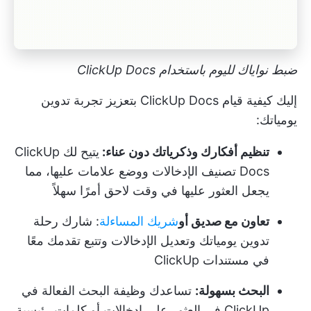
ضبط نواياك لليوم باستخدام ClickUp Docs
إليك كيفية قيام ClickUp Docs بتعزيز تجربة تدوين
يومياتك:
تنظيم أفكارك وذكرياتك دون عناء:
يتيح لك ClickUp
Docs تصنيف الإدخالات ووضع علامات عليها، مما
يجعل العثور عليها في وقت لاحق أمرًا سهلاً
تعاون مع صديق أو
شريك المساءلة
: شارك رحلة
تدوين يومياتك وتعديل الإدخالات وتتبع تقدمك معًا
في مستندات ClickUp
البحث بسهولة:
تساعدك وظيفة البحث الفعالة في
ClickUp في العثور على إدخالات أو كلمات رئيسية