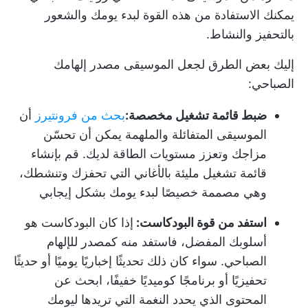
يمكنك الاستفادة من هذه القوة لبدء يومك والشعور
بالتحفيز والنشاط.
إليك بعض الطرق لجعل الموسيقى مصدر إلهامك
الصباحي:
ضبط قائمة تشغيل مخصصة:
بحث من فرونتيرز
أن
الموسيقى المتفائلة والملهمة يمكن أن تحسّن
مزاجك وتعزز مستويات الطاقة لديك. قم بإنشاء
قائمة تشغيل مليئة بالأغاني التي تحفزك وتنشطك،
وهي مصممة خصيصًا لبدء يومك بشكل إيجابي
استفد من قوة البودكاست:
إذا كان البودكاست هو
أسلوبك المفضل، فاستفد منه كمصدر للإلهام
الصباحي. سواء كان ذلك تحديثًا إخباريًا يوميًا أو حديثًا
تحفيزيًا أو برنامجًا كوميديًا خفيفًا، ابحث عن
المحتوى الذي يحدد النغمة التي تريدها ليومك