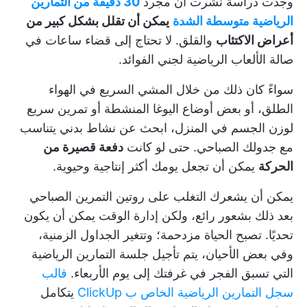
وجدت دراسة نُشرت أن مجرد
30 دقيقة من التمارين
الرياضية متوسطة الشدة
يمكن أن تقلل بشكل كبير من
أعراض الاكتئاب
والقلق. لا تحتاج إلى قضاء ساعات في
صالة الألعاب الرياضية لجني الفوائد.
سواءً كان ذلك من خلال المشي السريع في الهواء
الطلق، أو بعض أوضاع اليوغا المنشطة أو تمرين سريع
لوزن الجسم في المنزل، ابحث عن نشاط بدني يتناسب
مع جدولك الصباحي. حتى لو كانت
دفعة قصيرة من
الحركة
يمكن أن تجعل يومك أكثر إنتاجية وحيوية.
يمكن أن يشعرك التغلب على روتين التمرين الصباحي
بعد ذلك بشعور رائع، ولكن
إدارة الوقت
يمكن أن يكون
تحديًا. تصبح الحياة مزدحمة؛ وتتغير الجداول الزمنية،
وفي بعض الأحيان، يتم تأجيل جلسة التمارين الرياضية
التي تسبق الفجر في غرفتك إلى يوم الأربعاء.
قالب
سجل التمارين الرياضية الخاص ب ClickUp
يتكامل