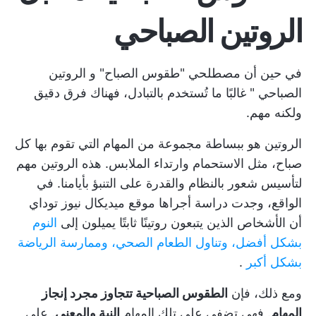
الروتين الصباحي
في حين أن مصطلحي "طقوس الصباح" و
الروتين
الصباحي
" غالبًا ما تُستخدم بالتبادل، فهناك فرق دقيق
ولكنه مهم.
الروتين هو ببساطة مجموعة من المهام التي تقوم بها كل
صباح، مثل الاستحمام وارتداء الملابس. هذه الروتين مهم
لتأسيس شعور بالنظام والقدرة على التنبؤ بأيامنا. في
الواقع، وجدت دراسة أجراها موقع ميديكال نيوز توداي
أن الأشخاص الذين يتبعون روتينًا ثابتًا يميلون إلى
النوم
بشكل أفضل، وتناول الطعام الصحي، وممارسة الرياضة
بشكل أكبر
.
ومع ذلك، فإن
الطقوس الصباحية تتجاوز مجرد إنجاز
المهام
. فهي تضفي على تلك المهام
النية والمعنى
. على