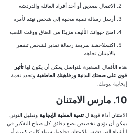
الاتصال بصديق أو أحد أفراد العائلة والدردشة
أرسل رسالة نصية محببة إلى شخص تهتم لأمره
امنح حيوانك الأليف مزيدًا من العناق ووقت اللعب
اكتب
ملاحظة سريعة
رسالة تقدير لشخص تشعر
بالامتنان تجاهه
هذه الأفعال الصغيرة للتواصل يمكن أن يكون لها
تأثير
قوي على صحتك البدنية ورفاهيتك العاطفية
وتحدد نغمة
إيجابية ليومك.
10. مارس الامتنان
الامتنان أداة قوية ل
تنمية العقلية الإيجابية
وتقليل التوتر.
يمكن أن يؤدي تخصيص بضع دقائق كل صباح للتفكير في
الأشياء التي تشعر بالامتنان تجاهها، سواء كانت كبيرة أو