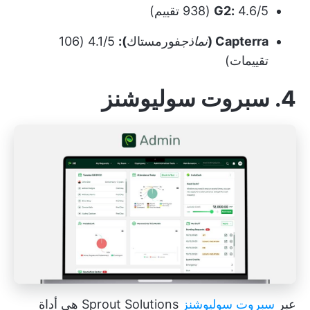
4.6/5 (938 تقييم)
G2:
Capterra (
نماذج
فورمستاك
):
4.1/5 (106
تقييمات)
4. سبروت سوليوشنز
عبر
سبروت سوليوشنز
Sprout Solutions هي أداة