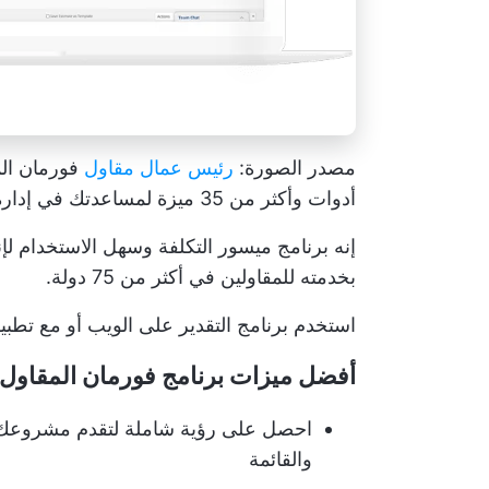
مصدر الصورة:
رئيس عمال مقاول
فورمان الم
أدوات وأكثر من 35 ميزة لمساعدتك في إدارة العطاءات والتقديرات والأشخاص - تحت سقف واحد.
إنه برنامج ميسور التكلفة وسهل الاستخدام لإنش
بخدمته للمقاولين في أكثر من 75 دولة.
استخدم برنامج التقدير على الويب أو مع تطبيقي iOS وAndroid - لا توجد حدود ل
أفضل ميزات برنامج فورمان المقاول
احصل على رؤية شاملة لتقدم مشروعك من
والقائمة