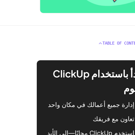
TABLE OF CONT
ابدأ باستخدام ClickUp
وم
إدارة جميع أعمالك في مكان واحد
تعاون مع فريقك
استخدم ClickUp مجانًا—إلى الأبد