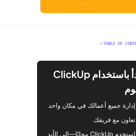
TABLE OF CONT
ابدأ باستخدام ClickUp
وم
إدارة جميع أعمالك في مكان واحد
تعاون مع فريقك
استخدم ClickUp مجانًا—إلى الأبد