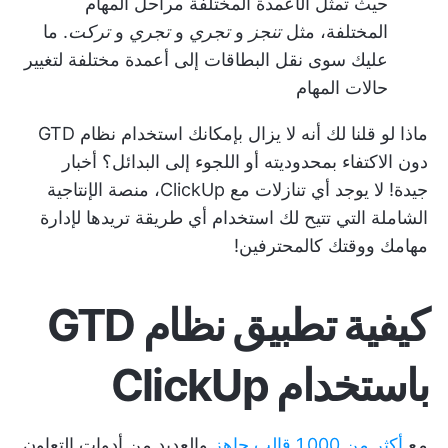
حيث تمثل الأعمدة المختلفة مراحل المهام
المختلفة، مثل
تنجز
و
تجري
و
تجري
و
تركت
. ما
عليك سوى نقل البطاقات إلى أعمدة مختلفة لتغيير
حالات المهام
ماذا لو قلنا لك أنه لا يزال بإمكانك استخدام نظام GTD
دون الاكتفاء بمحدوديته أو اللجوء إلى البدائل؟ أخبار
جيدة! لا يوجد أي تنازلات مع ClickUp، منصة الإنتاجية
الشاملة التي تتيح لك استخدام أي طريقة تريدها لإدارة
مهامك ووقتك كالمحترفين!
كيفية تطبيق نظام GTD
باستخدام ClickUp
مع
أكثر من 1,000 قالب جاهز
والعديد من أدوات التعاون