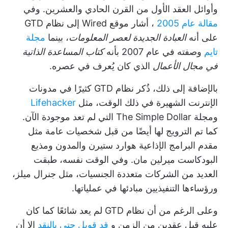
وأوائل العقد الأول من القرن الحادي والعشرين. وفي
مقالة عام 2005
، أشار موقع Wired إلى نظام GTD
على أنه
العبادة الجديدة لعصر المعلومات
، بينما
مجلة
تايم
وصفته في عام 2007 بأنه
كتاب المساعدة الذاتية
في مجال الأعمال
الذي كان يُعرف في عصره.
بالإضافة إلى ذلك، ذُكر نظام GTD كثيرًا في مدونات
الإنترنت الشهيرة في ذلك الوقت، مثل
Lifehacker
ومجلة The Simple Dollar التي لم تعد موجودة الآن.
كما تم الترويج لها أيضًا من قبل شخصيات عامة مثل
مقدم البرامج الإذاعية هوارد ستيرن والمدون ومذيع
البودكاست ميرلين مان. وفي الوقت نفسه، طبقت
العديد من الشركات متعددة الجنسيات، مثل جنرال ميلز،
ورؤساءها التنفيذيين مبادئها في عملياتها.
وعلى الرغم من أن نظام GTD لم يعد شائعًا كما كان
عليه قبل عقدين من الزمن و
قد قوبل حتى بالنقد
إلا أن