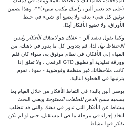
للمدخلات، طالما أنك لا تحتفظ بالمعلومات في دماغك
(على حد تعبير ألين،
رأسك مكتب سيء
)**، وهذا يضمن
توثيق كل شيء بدقة ولا يضيع أي شيء في خلط
الأوراق، ولا تضيع الأفكار أبدًا.
وكما يقول ديفيد آلن -
عقلك هو لامتلاك الأفكار وليس
الاحتفاظ بها
، لذا، قم بتدوين كل ما يدور في ذهنك، من
المهام إلى الأفكار، في نظام موثوق به، سواء كان قلم
وورقة تقليدية أو
تطبيق GTD الرقمي
. ولا تقلق إذا
كانت ملاحظاتك غير منظمة وفوضوية - سوف تقوم
بترتيبها في الخطوة التالية.
يوصي ألين بالبدء في التقاط الأفكار من خلال القيام بما
يسميه
مسح الذهن للحلقات المفتوحة
ويعني البحث
بنشاط عن الأفكار التي تدور في ذهنك والتي قد تتطلب
اتخاذ إجراء في مرحلة ما في المستقبل، حتى لو لم تكن
تفكر فيها بنشاط.