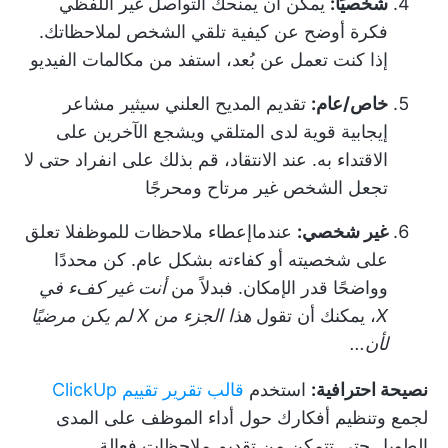
شخصيًا:
يمكن أن يمنحك التواصل غير اللفظي
فكرة أوضح عن كيفية تلقي الشخص لملاحظاتك.
إذا كنت تعمل عن بُعد، استفد من مكالمات الفيديو
خاص/عام:
تقديم المديح العلني سيثير مشاعر
إيجابية قوية لدى المتلقي ويشجع الآخرين على
الاقتداء به. عند الانتقاد، قم بذلك على انفراد حتى لا
تجعل الشخص غير مرتاح ومحرجًا
غير شخصي:
عندما
إعطاء ملاحظات للموظف
لا تعلق
على شخصيته أو كفاءته بشكل عام. كن محددًا
وواضحًا قدر الإمكان. فبدلاً من
أنت غير كفء في
X
، يمكنك أن تقول
هذا الجزء من X لم يكن مرضيًا
لأن...
نصيحة احترافية:
استخدم
قالب تقرير تقييم ClickUp
لجمع وتنظيم أفكارك حول أداء الموظف على المدى
الطويل حتى تتمكن من تقديم ملاحظات فعالة.