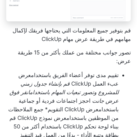
قم بتوفير جميع المعلومات التي يحتاجها فريقك لإكمال
مهامهم في طريقة عرض مهام ClickUp
تصور جوانب مختلفة من عملك بأكثر من 15 طريقة
عرض:
تقييم مدى توفر أعضاء الفريق باستخدام
عرض
عبء العمل ClickUp
قم بإنشاء جدول زمني
للمشروع وتصور تبعيات المهام باستخدام
انقر فوق
عرض جانت
احجز اجتماعات فردية أو جماعية
باستخدام
عرض ClickUp التقويم
* جمع الملاحظات
من الموظفين باستخدام
عرض نموذج ClickUp
قم
ببناء
لوحة تحكم ClickUp
باستخدام أكثر من 50
بطاقة وتتبع الأداء - بدءًا من العمل قيد التنفيذ