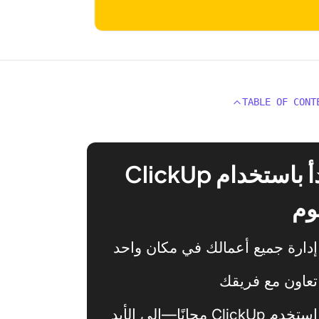
TABLE OF CONT
ابدأ باستخدام ClickUp
وم
إدارة جميع أعمالك في مكان واحد
تعاون مع فريقك
استخدم ClickUp مجانًا—إلى الأبد