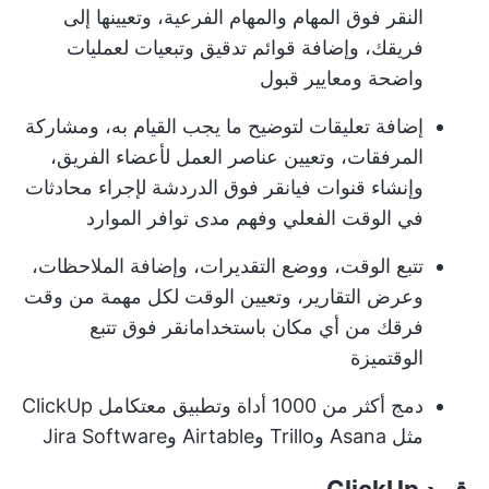
النقر فوق المهام
والمهام الفرعية، وتعيينها إلى
فريقك، وإضافة قوائم تدقيق وتبعيات لعمليات
واضحة ومعايير قبول
إضافة تعليقات لتوضيح ما يجب القيام به، ومشاركة
المرفقات، وتعيين عناصر العمل لأعضاء الفريق،
وإنشاء قنوات في
انقر فوق الدردشة
لإجراء محادثات
في الوقت الفعلي وفهم مدى توافر الموارد
تتبع الوقت، ووضع التقديرات، وإضافة الملاحظات،
وعرض التقارير، وتعيين الوقت لكل مهمة من وقت
فرقك من أي مكان باستخدام
انقر فوق تتبع
الوقت
ميزة
دمج أكثر من 1000 أداة وتطبيق مع
تكامل ClickUp
مثل Asana وTrillo وAirtable وJira Software
قيود ClickUp