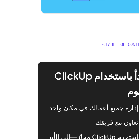
TABLE OF CONT
ابدأ باستخدام ClickUp
وم
إدارة جميع أعمالك في مكان واحد
تعاون مع فريقك
استخدم ClickUp مجانًا—إلى الأبد