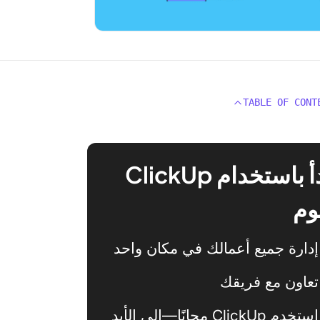
TABLE OF CONT
ابدأ باستخدام ClickUp
وم
إدارة جميع أعمالك في مكان واحد
تعاون مع فريقك
استخدم ClickUp مجانًا—إلى الأبد