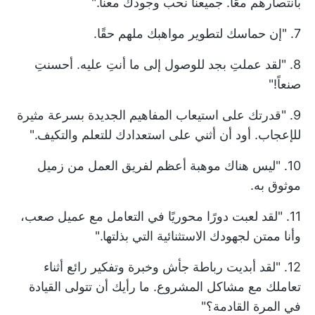
بانتصارهم معًا. جميعنا نحب وجودك معنا."
7. "إن حماسك لتطوير مواهبك ملهم حقًا.
8. "لقد عملتِ بجد للوصول إلى ما أنتِ عليه. أحسنتِ
صنعاً!"
9. "قدرتك على استيعاب المفاهيم الجديدة بسرعة مثيرة
للإعجاب. أود أن أثني على استعدادك للتعلم والتكيف."
10. "ليس هناك موهبة أعظم لفريق العمل من زميل
موثوق به.
11. "لقد لعبت دورًا محوريًا في التعامل مع عميل صعب،
وأنا ممتن لجهودك الاستثنائية التي بذلتها."
12. "لقد أبديت رباطة جأش وخبرة وتفكير رائع أثناء
تعاملك مع مشاكل المشروع. ما رأيك أن تتولى القيادة
في المرة القادمة؟"