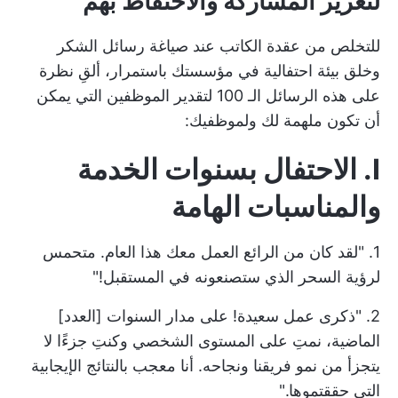
لتعزيز المشاركة والاحتفاظ بهم
للتخلص من عقدة الكاتب عند صياغة رسائل الشكر
وخلق بيئة احتفالية في مؤسستك باستمرار، ألقِ نظرة
على هذه الرسائل الـ 100 لتقدير الموظفين التي يمكن
أن تكون ملهمة لك ولموظفيك:
I. الاحتفال بسنوات الخدمة
والمناسبات الهامة
1. "لقد كان من الرائع العمل معك هذا العام. متحمس
لرؤية السحر الذي ستصنعونه في المستقبل!"
2. "ذكرى عمل سعيدة! على مدار السنوات [العدد]
الماضية، نمتِ على المستوى الشخصي وكنتِ جزءًا لا
يتجزأ من نمو فريقنا ونجاحه. أنا معجب بالنتائج الإيجابية
التي حققتموها."