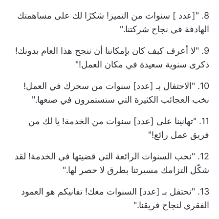
8. "[عدد ] سنوات من التميز! شكرًا لك على مساهمتك
الهادفة في نجاح شركتنا."
9. "لا أعرف كيف كان بإمكاننا أن ننجح هذا العام بدونك!
ذكرى سنوية سعيدة في مكان العمل!"
10. "الاحتفال بـ [عدد] سنوات من سحرك في العمل!
نخب العجائب الكثيرة التي ستستمرون في صنعها."
11. "تهانينا على [عدد] سنوات من الخدمة! يا لك من
فريق عمل رائع!"
12. "نخب السنوات الرائعة التي قضيتها في الخدمة! لقد
شكّل التزامك مسيرتنا بطرق لا حصر لها."
13. "نحتفل بـ [عدد] السنوات معك! تفانيكم هو العمود
الفقري لنجاح فريقنا."