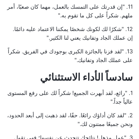
11. "إن قدرتك على التمسك بالعمل، مهما كان صعبًا، أمر
ملهم. شكراً على كل ما تقوم به."
12. "شكرًا لك لكونك شخصًا يمكننا الاعتماد عليه دائمًا.
إن عملك الجاد وتفانيك يعني لنا الكثير."
13. "لقد فزنا بالجائزة الكبرى بوجودك في الفريق. شكراً
على عملك الجاد وتفانيك."
سادساً الأداء الاستثنائي
1. "رائع، لقد أبهرت الجميع! شكراً لك على رفع المستوى
عالياً جداً."
2. "لقد كان أداؤك رائعًا. حقًا، لقد ذهبت إلى أبعد الحدود،
ونحن جميعًا ممتنون لك."
3. "عمل مذهل! نتائجك تتحدث عن نفسها؛ فهي تقول