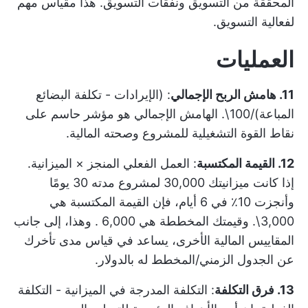
المحققة من التسويق ونفقات التسويق. هذا مقياس مهم
لفعالية التسويق.
العمليات
11. هامش الربح الإجمالي
: (الإيرادات - تكلفة البضائع
المباعة)/100\. الهامش الإجمالي هو مؤشر حاسم على
نقاط القوة التشغيلية للمشروع وصحته المالية.
12. القيمة المكتسبة
: العمل الفعلي المنجز × الميزانية.
إذا كانت ميزانيتك 30,000 لمشروع مدته 30 يومًا
وأنجزت 10٪ في 6 أيام، فإن القيمة المكتسبة هي
3,000\. وقيمتك المخططة هي 6,000 . وهذا، إلى جانب
المقاييس المالية الأخرى، يساعد في قياس مدى تأخرك
عن الجدول الزمني/المخطط له بالدولار.
13. فرق التكلفة
: التكلفة المدرجة في الميزانية - التكلفة