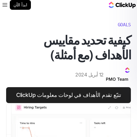
مدونة ClickUp
ابدأ الآن
enu
GOALS
كيفية تحديد مقاييس
الأهداف (مع أمثلة)
12 أبريل 2024
PMO Team
تتبّع تقدم الأهداف في لوحات معلومات ClickUp