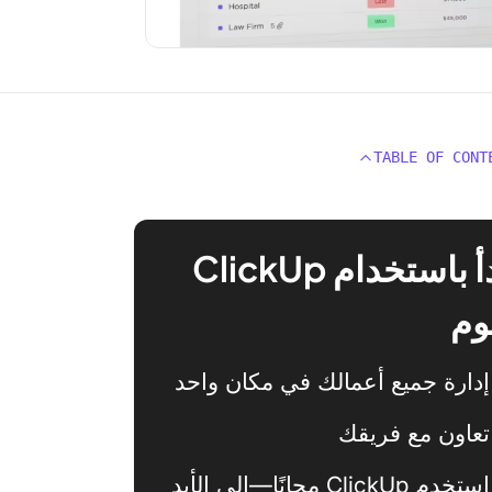
TABLE OF CONT
ابدأ باستخدام ClickUp
وم
إدارة جميع أعمالك في مكان واحد
تعاون مع فريقك
استخدم ClickUp مجانًا—إلى الأبد