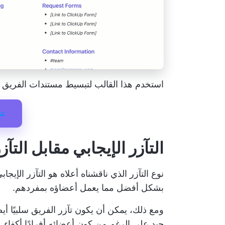
استخدم هذا القالب لتبسيط مستندات الفريق 
تن
التآزر الإيجابي مقابل التآ
نوع التآزر الذي ناقشناه أعلاه هو التآزر ال
بشكل أفضل مما يعمل أعضاؤه بمفردهم.
ومع ذلك، يمكن أن يكون تآزر الفريق سلبيًا أي
جيد على الرغم من كون أعضائه أفرادًا أكفاء.