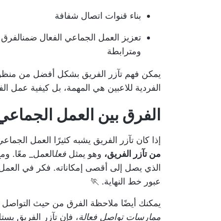
بناء قنوات اتصال شفافة
تعزيز العمل الجماعي الفعال
ضمن
الفرق 
ومترابطة
يمكن فهم تآزر الفريق بشكل أفضل من منظور
الفردية للاعبين هي المهمة، بل كيفية عمل ال
الفرق بين العمل الجماعي 
إذا كان تآزر الفريق يشبه كثيرًا العمل الجما
من تآزر الفريق،
وهو يمثل
فعل
العمل_ معًا. ومع
الذي يصل إلى أقصى إمكاناته. فكر في العمل 
عبور خط النهاية. 🏃
يمكنك أيضًا ملاحظة الفرق من حيث التواصل
ممارسات تواصل فعالة
، فإن تآزر الفريق يست