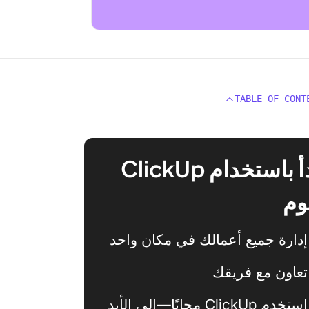
TABLE OF CONT
ابدأ باستخدام ClickUp
وم
إدارة جميع أعمالك في مكان واحد
تعاون مع فريقك
استخدم ClickUp مجانًا—إلى الأبد