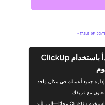
TABLE OF CONT
ابدأ باستخدام ClickUp
وم
إدارة جميع أعمالك في مكان واحد
تعاون مع فريقك
استخدم ClickUp مجانًا—إلى الأبد