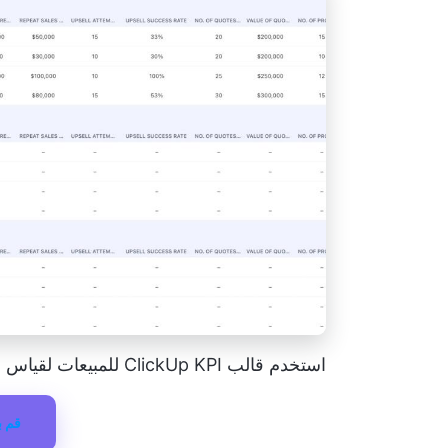
استخدم قالب ClickUp KPI للمبيعات لقياس أداء المبيعات وتحسينه
قم ب