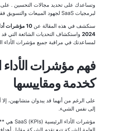
وتساعدك على
تحديد مجالات التحسين
. على ا
لبرمجيات SaaS لجهود المبيعات والتسويق فقط لا يكفي لضمان استمرار نمو أعمالك. 🌱
سنكشف في هذه المقالة عن
10 مؤشرات أد
2024
واستكشاف التحديات الشائعة التي قد توا
لمساعدتك في مراقبة جميع مؤشرات الأداء ال
فهم مؤشرات الأداء ا
كخدمة ومقاييسها
إلى نفس الشيء.
مؤشرات الأد
العامة للشركة
تتبع تقدم الشركة
مقابل أهدافه