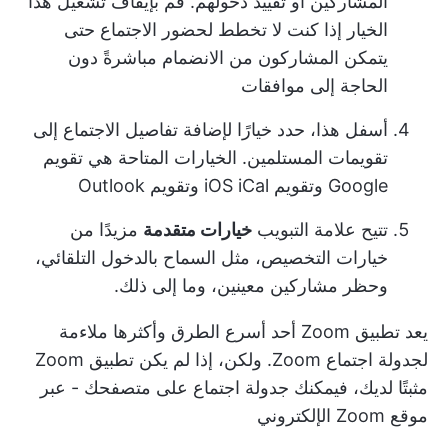
المشاركين أو تقييد دخولهم. قم بإيقاف تشغيل هذا
الخيار إذا كنت لا تخطط لحضور الاجتماع حتى
يتمكن المشاركون من الانضمام مباشرةً دون
الحاجة إلى موافقات
أسفل هذا، حدد خيارًا لإضافة تفاصيل الاجتماع إلى
تقويمات المستلمين. الخيارات المتاحة هي تقويم
Google وتقويم iOS iCal وتقويم Outlook
تتيح علامة التبويب
خيارات متقدمة
مزيدًا من
خيارات التخصيص، مثل السماح بالدخول التلقائي،
وحظر مشاركين معينين، وما إلى ذلك.
يعد تطبيق Zoom أحد أسرع الطرق وأكثرها ملاءمة
لجدولة اجتماع Zoom. ولكن، إذا لم يكن تطبيق Zoom
مثبتًا لديك، فيمكنك جدولة اجتماع على متصفحك - عبر
موقع Zoom الإلكتروني