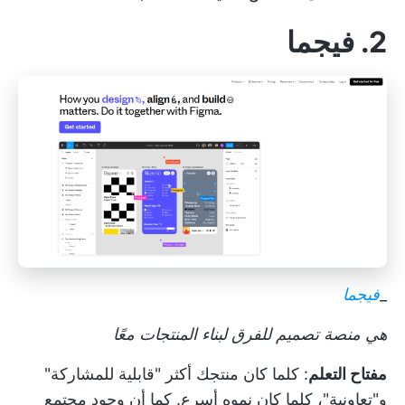
2. فيجما
_
فيجما
هي منصة تصميم للفرق لبناء المنتجات معًا
مفتاح التعلم
: كلما كان منتجك أكثر "قابلية للمشاركة"
و"تعاونية"، كلما كان نموه أسرع. كما أن وجود مجتمع