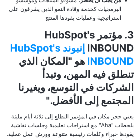
من يجب أن يحضر:
مسوقو المنتجات ومؤسسو
البرمجيات كخدمة وقادة النمو الذين يشرفون على
استراتيجية وعمليات يقودها المنتج
3. مؤتمر HubSpot's
INBOUND
إنبوند HubSpot's
INBOUND
هو "المكان الذي
تنطلق فيه المهن، وتبدأ
الشركات في التوسع، ويغيرنا
المجتمع إلى الأفضل."
يعني حجز مكان في المؤتمر التطلع إلى ثلاثة أيام مليئة
بلحظات "Aha" مع استراحات تعليمية وجلسات نقاشية
يقودها خبراء وكلمات رئيسية متنوعة وورش عمل عملية.