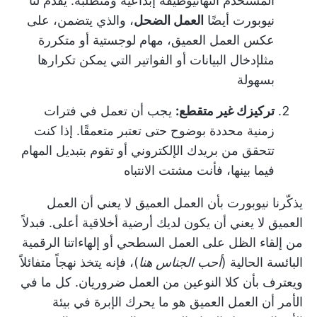
المستخدم النهائي
وظيفة إبداعية ومتطلبة
. يقدم لنا
نيوبورت أيضًا
العمل الضحل
، والذي يتضمن، على
عكس العمل العميق، مهام لوجستية أو متكررة
مثل
إدخال البيانات
أو الفواتير التي يمكن تكرارها
بسهولة
تركيزك غير متقطع:
يجب أن تعمل في فترات
زمنية محددة بوضوح حتى تعتبر متعمقًا. إذا كنت
تتحقق من بريدك الإلكتروني أو تقوم بتبديل المهام
فيما بينها، فأنت مشتت الانتباه
يذكّرنا نيوبورت بأن العمل العميق لا يعني أن العمل
العميق لا يعني أن يكون لديك أرضية أخلاقية أعلى. فبدلاً
من إلقاء الظل على العمل السطحي أو إلهاءاتنا الرقمية
البائسة الحالية (
أحب الجناس هنا
)، فإنه يتخذ نهجاً متفائلاً
ويعترف بأن كلا النوعين من العمل ضروريان. كل ما في
الأمر أن العمل العميق هو ما يحرك الإبرة في بيئة