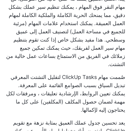
مهام النقر فوق المهام
، يمكنك تنظيم سير عملك بشكل
دقيق، مما يمنحك الحرية الكاملة والملكية الكاملة لمهام
العمل العميقة. يمكنك استخدام
علامات المهام
(مرئية
للجميع في مساحة العمل) لتصنيف العمل إلى عميق
وسطحي. هذا مفيد بشكل خاص إذا كنت تقوم بتنظيم
مهام سير العمل لفريقك، حيث يمكنك تمكين جميع
زملائك في الفريق من الاستمتاع بساعات عمل خالية من
التشتت.
صُممت مهام ClickUp Tasks لتقليل التشتت المعرفي
تبديل السياق
بسبب الصوامع القائمة على المعرفة.
يمكنك تعيين الروابط، الإرشادية
تعليقات
، ومرفقات لكل
مهمة لضمان حصول المكلف (المكلفين) على كل ما
يحتاجون إليه لإكمالها.
يعد تحسين جدول عملك العميق بمثابة نزهة مع
تقويم
ClickUp
. لنفترض أنك
تخطط لمهام الأسبوع
-يمكنك