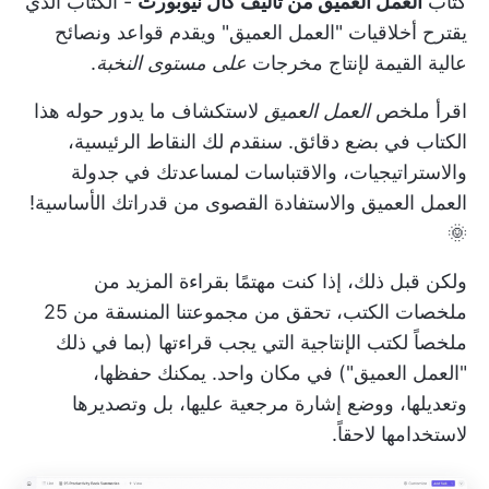
كتاب
العمل العميق من تأليف كال نيوبورت
- الكتاب الذي
يقترح أخلاقيات "العمل العميق" ويقدم قواعد ونصائح
عالية القيمة لإنتاج مخرجات
على مستوى النخبة
.
اقرأ ملخص
العمل العميق
لاستكشاف ما يدور حوله هذا
الكتاب في بضع دقائق. سنقدم لك النقاط الرئيسية،
والاستراتيجيات، والاقتباسات لمساعدتك في جدولة
العمل العميق والاستفادة القصوى من قدراتك الأساسية!
🌞
ولكن قبل ذلك، إذا كنت مهتمًا بقراءة المزيد من
ملخصات الكتب، تحقق من مجموعتنا المنسقة من
25
ملخصاً لكتب الإنتاجية التي يجب قراءتها
(بما في ذلك
"العمل العميق") في مكان واحد. يمكنك حفظها،
وتعديلها، ووضع إشارة مرجعية عليها، بل وتصديرها
لاستخدامها لاحقاً.