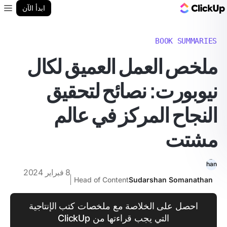
مدونة ClickUp
ابدأ الآن
enu
BOOK SUMMARIES
ملخص العمل العميق لكال
نيوبورت: نصائح لتحقيق
النجاح المركز في عالم
مشتت
8 فبراير 2024
Head of Content
Sudarshan Somanathan
احصل على الخلاصة مع ملخصات كتب الإنتاجية
التي يجب قراءتها من ClickUp