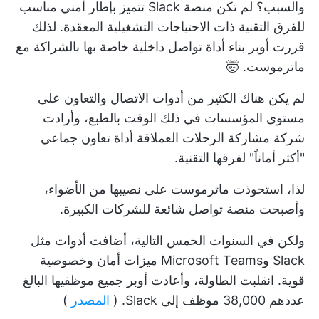
والسبب؟ لم تكن منصة Slack تتميز بإطار أمني مناسب
للفرق التقنية ذات الاحتياجات التشغيلية المعقدة. لذلك
قررت أوبر بناء أداة تواصل داخلية خاصة بها بالشراكة مع
ماترموست. 🤯
لم يكن هناك الكثير من
أدوات الاتصال والتعاون على
مستوى المؤسسات
في ذلك الوقت بالطبع، وأرادت
شركة مشاركة الرحلات العملاقة أداة تعاون جماعي
"أكثر أماناً" لفرقها التقنية.
لذا، استحوذت ماترموست على نصيبها من الأضواء،
وأصبحت منصة تواصل شائعة للشركات الكبيرة.
ولكن في السنوات الخمس التالية، أضافت أدوات مثل
Slack وMicrosoft Teams ميزات أمان وخصوصية
قوية. انقلبت الطاولة، وأعادت أوبر جميع موظفيها البالغ
عددهم 38,000 موظف إلى Slack. (
المصدر
)