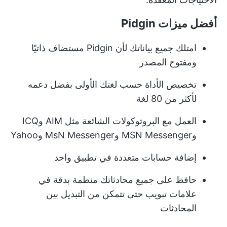
أفضل ميزات Pidgin
امتلك جميع بياناتك لأن Pidgin مستضاف ذاتيًا
ومفتوح المصدر
تخصيص الأداة حسب لغتك الأولى بفضل دعمه
لأكثر من 80 لغة
العمل مع البروتوكولات الشائعة مثل AIM وICQ
وMSN Messenger وMsN Messenger وYahoo
إضافة حسابات متعددة في تطبيق واحد
حافظ على جميع محادثاتك منظمة بدقة في
علامات تبويب حتى تتمكن من التبديل بين
المحادثات