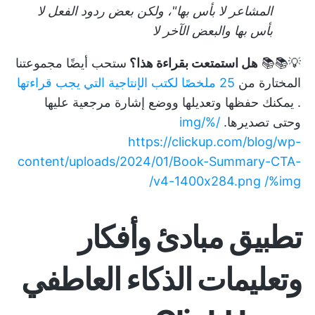
المشاعر لا بأس بها"، ولكن بعض ردود الفعل لا
بأس بها والبعض الآخر لا
💡📚📚
هل استمتعت بقراءة هذا؟
ستحب أيضًا مجموعتنا
المختارة من
25 ملخصًا لكتب الإنتاجية التي يجب قراءتها
. يمكنك حفظها وتعديلها ووضع إشارة مرجعية عليها
وحتى تصديرها.
/%img/
https://clickup.com/blog/wp-
content/uploads/2024/01/Book-Summary-CTA-
v4-1400x284.png /%img/
تطبيق مبادئ وأفكار
وتعليمات الذكاء العاطفي