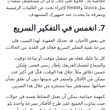
الخاصة بك. علاوة على ذلك، تذكّر أن تستكشف منصات
مثل Quora وReddit لإجراء بحث عن الكلمات الرئيسية
ومعرفة ما يتحدث عنه جمهورك المستهدف.
7. انغمس في التفكير السريع
في بعض الأحيان، قد تخذلك العفوية. لهذا السبب فإن
سرعة
تقنية التفكير السريع
فعالة في العديد من الحالات.
كل ما عليك فعله هو تشغيل مؤقت أو ساعة توقيت
والسماح لنفسك/لفريقك بإطار زمني قصير، وليكن
خمس دقائق مثلاً. خلال هذا الوقت، فكّر في أكبر عدد
ممكن من الأفكار واستمر في تدوينها دون أن تقلق بشأن
صياغتها. ستندهش مما ستنجزه من خلال هذا التمرين.
كمهمة جماعية، يمكن أن يعمل النشاط نفسه في جولات
حيث يتناوب الجميع على طرح الأفكار بسرعة واحدة تلو