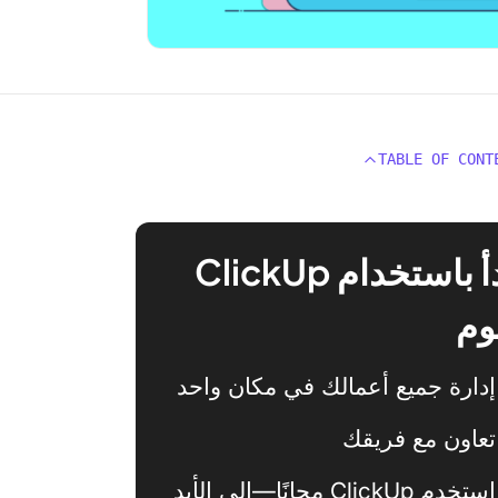
TABLE OF CONT
ابدأ باستخدام ClickUp
وم
إدارة جميع أعمالك في مكان واحد
تعاون مع فريقك
استخدم ClickUp مجانًا—إلى الأبد