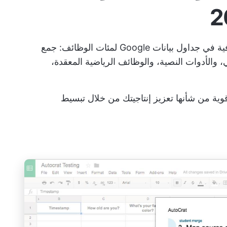
يحتوي السوق على الآلاف من الوظائف الإضافية في جداول بيانات Google لمئات الوظائف: جمع
ني، والأدوات النصية، والوظائف الرياضية المعقدة،
ن 10 وظائف إضافية قوية من شأنها تعزيز إنتاجيتك من خلال تبسيط