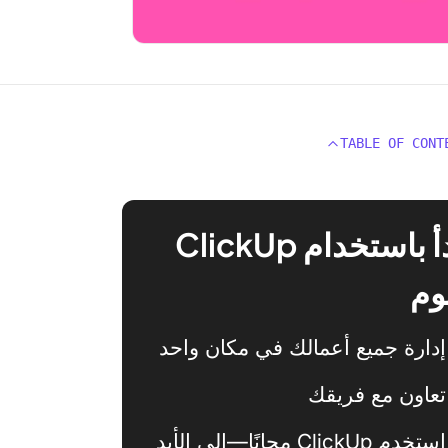
TABLE OF CONT
ابدأ باستخدام ClickUp
وم
إدارة جميع أعمالك في مكان واحد
تعاون مع فريقك
استخدم ClickUp مجانًا—إلى الأبد