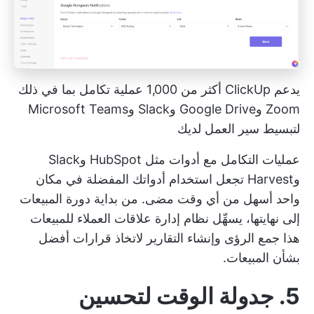
يدعم ClickUp أكثر من 1,000 عملية تكامل بما في ذلك
Zoom وGoogle Drive وSlack وMicrosoft Teams
لتبسيط سير العمل لديك
عمليات التكامل مع أدوات مثل HubSpot وSlack
وHarvest تجعل استخدام أدواتك المفضلة في مكان
واحد أسهل من أي وقت مضى. من بداية دورة المبيعات
إلى نهايتها، يسهِّل نظام إدارة علاقات العملاء للمبيعات
هذا جمع الرؤى وإنشاء التقارير لاتخاذ قرارات أفضل
بشأن المبيعات.
5. جدولة الوقت لتحسين