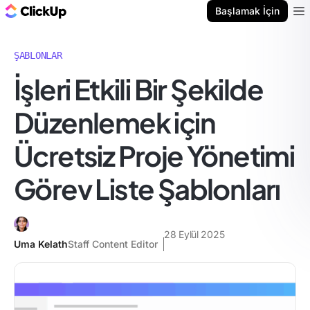
ClickUp Blog
Başlamak İçin
Ope
ŞABLONLAR
İşleri Etkili Bir Şekilde
Düzenlemek için
Ücretsiz Proje Yönetimi
Görev Liste Şablonları
28 Eylül 2025
Uma Kelath
Staff Content Editor