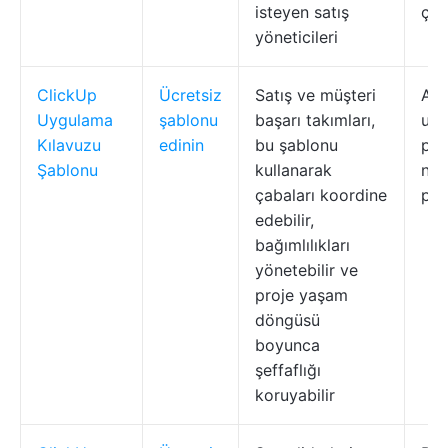
isteyen satış
çiz
yöneticileri
ClickUp
Ücretsiz
Satış ve müşteri
Adı
Uygulama
şablonu
başarı takımları,
uy
Kılavuzu
edinin
bu şablonu
pla
Şablonu
kullanarak
nok
çabaları koordine
pay
edebilir,
bağımlılıkları
yönetebilir ve
proje yaşam
döngüsü
boyunca
şeffaflığı
koruyabilir