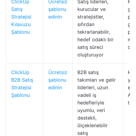
ClickUp
Ücretsiz
Satış liderleri,
Pip
Satış
şablonu
kurucular ve
gör
Stratejisi
edinin
stratejistler,
per
Kılavuzu
sıfırdan
gös
Şablonu
tekrarlanabilir,
pot
hedef odaklı bir
müş
satış süreci
ot
oluşturuyor
ClickUp
Ücretsiz
B2B satış
Hes
B2B Satış
şablonu
takımları ve gelir
yön
Stratejisi
edinin
liderleri, uzun
ent
Şablonu
vadeli iş
Akı
hedefleriyle
tab
uyumlu, veri
destekli,
ölçeklenebilir
satış