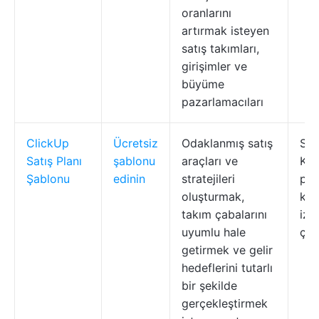
oranlarını
artırmak isteyen
satış takımları,
girişimler ve
büyüme
pazarlamacıları
ClickUp
Ücretsiz
Odaklanmış satış
Sat
Satış Planı
şablonu
araçları ve
KPI
Şablonu
edinin
stratejileri
pan
oluşturmak,
ka
takım çabalarını
izl
uyumlu hale
çal
getirmek ve gelir
hedeflerini tutarlı
bir şekilde
gerçekleştirmek