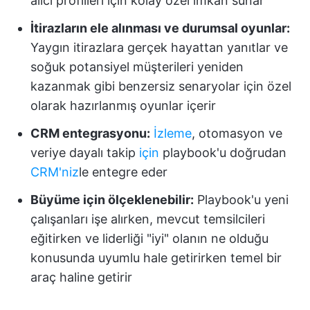
alıcı profilleri için kolay özel imkan sunar
İtirazların ele alınması ve durumsal oyunlar:
Yaygın itirazlara gerçek hayattan yanıtlar ve
soğuk potansiyel müşterileri yeniden
kazanmak gibi benzersiz senaryolar için özel
olarak hazırlanmış oyunlar içerir
CRM entegrasyonu:
İzleme
, otomasyon ve
veriye dayalı takip
için
playbook'u doğrudan
CRM'niz
le entegre eder
Büyüme için ölçeklenebilir:
Playbook'u yeni
çalışanları işe alırken, mevcut temsilcileri
eğitirken ve liderliği "iyi" olanın ne olduğu
konusunda uyumlu hale getirirken temel bir
araç haline getirir