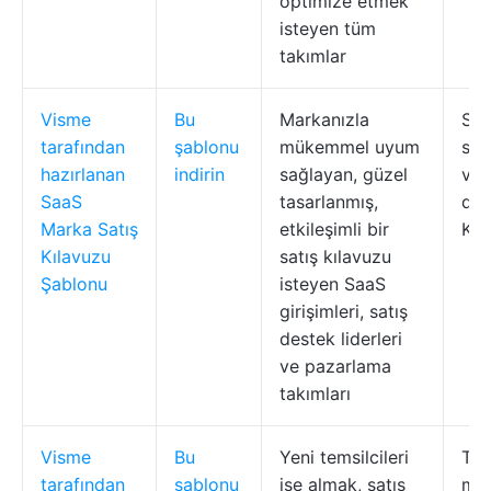
optimize etmek
isteyen tüm
takımlar
Visme
Bu
Markanızla
Saa
tarafından
şablonu
mükemmel uyum
sat
hazırlanan
indirin
sağlayan, güzel
ve
SaaS
tasarlanmış,
düz
Marka Satış
etkileşimli bir
KPI'
Kılavuzu
satış kılavuzu
Şablonu
isteyen SaaS
girişimleri, satış
destek liderleri
ve pazarlama
takımları
Visme
Bu
Yeni temsilcileri
Tekl
tarafından
şablonu
işe almak, satış
med