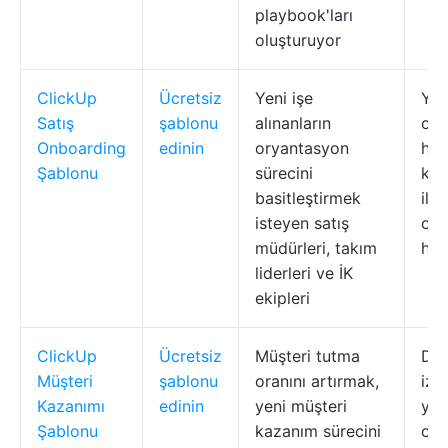
playbook'ları
oluşturuyor
ClickUp
Ücretsiz
Yeni işe
Yap
Satış
şablonu
alınanların
ory
Onboarding
edinin
oryantasyon
har
Şablonu
sürecini
kont
basitleştirmek
ile
isteyen satış
oto
müdürleri, takım
hatı
liderleri ve İK
ekipleri
ClickUp
Ücretsiz
Müşteri tutma
Dön
Müşteri
şablonu
oranını artırmak,
izl
Kazanımı
edinin
yeni müşteri
yön
Şablonu
kazanım sürecini
oto