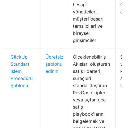
hesap
CR
yöneticileri,
ent
müşteri başarı
temsilcileri ve
bireysel
girişimciler
ClickUp
Ücretsiz
Ölçeklenebilir ş
Sür
Standart
şablonu
Akışları oluşturan
ve 
İşlem
edinin
satış liderleri,
kont
Prosedürü
süreçleri
adı
Şablonu
standartlaştıran
bel
RevOps ekipleri
veya uçtan uca
satış
playbook'larını
belgelemek ve