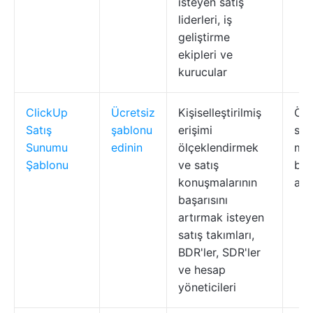
isteyen satış
liderleri, iş
geliştirme
ekipleri ve
kurucular
ClickUp
Ücretsiz
Kişiselleştirilmiş
Özel
Satış
şablonu
erişimi
sun
Sunumu
edinin
ölçeklendirmek
müş
Şablonu
ve satış
böl
konuşmalarının
ana
başarısını
artırmak isteyen
satış takımları,
BDR'ler, SDR'ler
ve hesap
yöneticileri