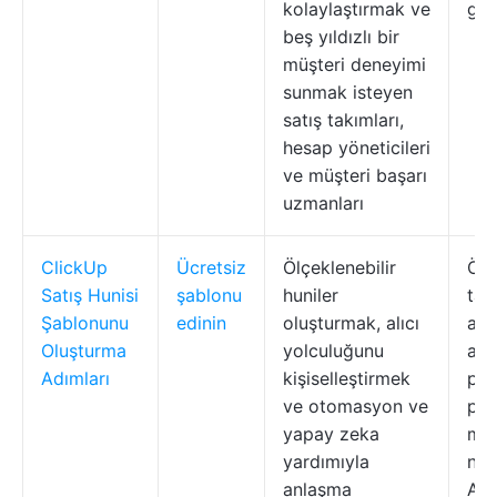
kolaylaştırmak ve
gün
beş yıldızlı bir
müşteri deneyimi
sunmak isteyen
satış takımları,
hesap yöneticileri
ve müşteri başarı
uzmanları
ClickUp
Ücretsiz
Ölçeklenebilir
Ön
Satış Hunisi
şablonu
huniler
tan
Şablonunu
edinin
oluşturmak, alıcı
aşa
Oluşturma
yolculuğunu
ana
Adımları
kişiselleştirmek
pane
ve otomasyon ve
pot
yapay zeka
müş
yardımıyla
nit
anlaşma
Akı