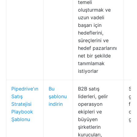
temeli
oluşturmak ve
uzun vadeli
başarı için
hedeflerini,
süreçlerini ve
hedef pazarlarını
net bir şekilde
tanımlamak
istiyorlar
Pipedrive'ın
Bu
B2B satış
Sat
Satış
şablonu
liderleri, gelir
gör
Stratejisi
indirin
operasyon
faa
Playbook
ekipleri ve
oto
Şablonu
büyüyen
geli
şirketlerin
kurucuları,