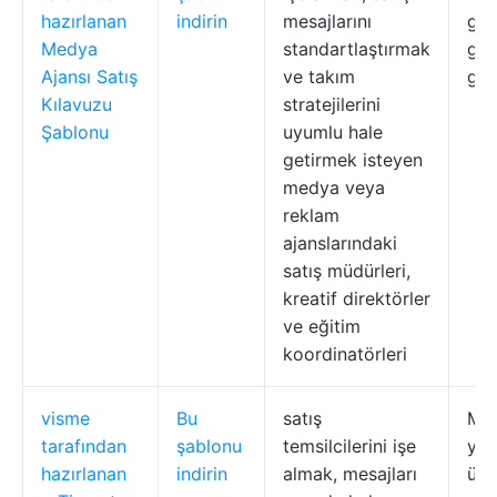
hazırlanan
indirin
mesajlarını
gel
Medya
standartlaştırmak
gör
Ajansı Satış
ve takım
gös
Kılavuzu
stratejilerini
Şablonu
uyumlu hale
getirmek isteyen
medya veya
reklam
ajanslarındaki
satış müdürleri,
kreatif direktörler
ve eğitim
koordinatörleri
visme
Bu
satış
Müş
tarafından
şablonu
temsilcilerini işe
yol
hazırlanan
indirin
almak, mesajları
üst