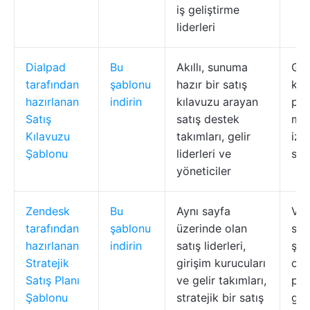
iş geliştirme
liderleri
Dialpad
Bu
Akıllı, sunuma
Ger
tarafından
şablonu
hazır bir satış
koç
hazırlanan
indirin
kılavuzu arayan
pot
Satış
satış destek
müş
Kılavuzu
takımları, gelir
izl
Şablonu
liderleri ve
sen
yöneticiler
Zendesk
Bu
Aynı sayfa
Ver
tarafından
şablonu
üzerinde olan
sat
hazırlanan
indirin
satış liderleri,
ş ak
Stratejik
girişim kurucuları
oto
Satış Planı
ve gelir takımları,
per
Şablonu
stratejik bir satış
gös