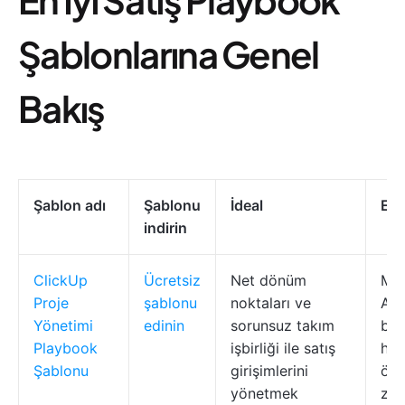
Şablonlarına Genel
Bakış
Şablon adı
Şablonu
İdeal
En i
indirin
ClickUp
Ücretsiz
Net dönüm
Mer
Proje
şablonu
noktaları ve
Akı
Yönetimi
edinin
sorunsuz takım
bağı
Playbook
işbirliği ile satış
hed
Şablonu
girişimlerini
özel
yönetmek
za