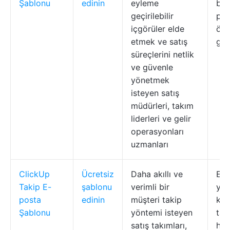
Şablonu
edinin
eyleme
bilg
geçirilebilir
per
içgörüler elde
ölçü
etmek ve satış
gös
süreçlerini netlik
ve güvenle
yönetmek
isteyen satış
müdürleri, takım
liderleri ve gelir
operasyonları
uzmanları
ClickUp
Ücretsiz
Daha akıllı ve
E-p
Takip E-
şablonu
verimli bir
yön
posta
edinin
müşteri takip
kiş
Şablonu
yöntemi isteyen
tak
satış takımları,
hatı