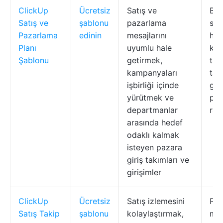
ClickUp
Ücretsiz
Satış ve
Birl
Satış ve
şablonu
pazarlama
sat
Pazarlama
edinin
mesajlarını
hed
Planı
uyumlu hale
ka
Şablonu
getirmek,
tak
kampanyaları
tak
işbirliği içinde
gös
yürütmek ve
pan
departmanlar
rap
arasında hedef
odaklı kalmak
isteyen pazara
giriş takımları ve
girişimler
ClickUp
Ücretsiz
Satış izlemesini
Pot
Satış Takip
şablonu
kolaylaştırmak,
müş