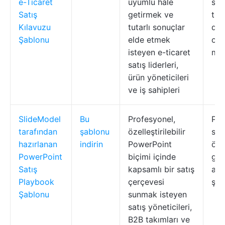
e-Ticaret
uyumlu hale
stra
Satış
getirmek ve
traf
Kılavuzu
tutarlı sonuçlar
dö
Şablonu
elde etmek
ora
isteyen e-ticaret
met
satış liderleri,
ürün yöneticileri
ve iş sahipleri
SlideModel
Bu
Profesyonel,
Pro
tarafından
şablonu
özelleştirilebilir
sla
hazırlanan
indirin
PowerPoint
özel
PowerPoint
biçimi içinde
graf
Satış
kapsamlı bir satış
anl
Playbook
çerçevesi
şem
Şablonu
sunmak isteyen
satış yöneticileri,
B2B takımları ve