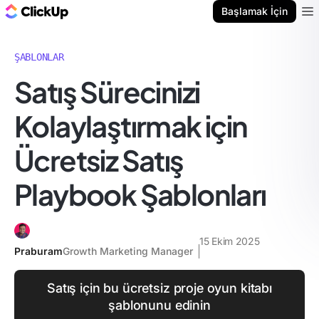
ClickUp Blog
Başlamak İçin
Ope
ŞABLONLAR
Satış Sürecinizi
Kolaylaştırmak için
Ücretsiz Satış
Playbook Şablonları
15 Ekim 2025
Praburam
Growth Marketing Manager
Satış için bu ücretsiz proje oyun kitabı
şablonunu edinin