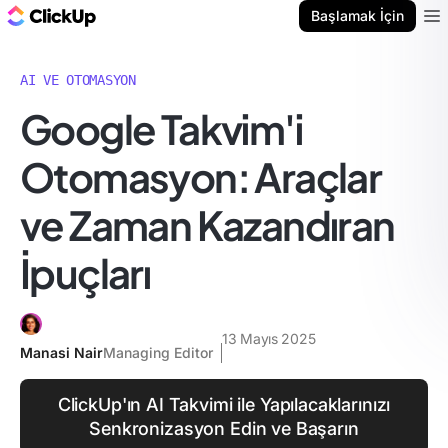
ClickUp Blog
Başlamak İçin
Ope
AI VE OTOMASYON
Google Takvim'i
Otomasyon: Araçlar
ve Zaman Kazandıran
İpuçları
13 Mayıs 2025
Manasi Nair
Managing Editor
ClickUp'ın AI Takvimi ile Yapılacaklarınızı
Senkronizasyon Edin ve Başarın