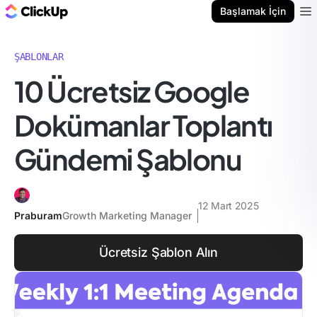
ClickUp Blog
Başlamak İçin
Ope
ŞABLONLAR
10 Ücretsiz Google
Dokümanlar Toplantı
Gündemi Şablonu
12 Mart 2025
Praburam
Growth Marketing Manager
Ücretsiz Şablon Alın